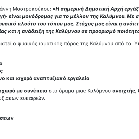
ιάννη Μαστροκούκου
:
«Η σημερινή Δημοτική Αρχή εργάζε
γή· είναι μονόδρομος για το μέλλον της Καλύμνου. Με 
υσικό πλούτο του τόπου μας. Στόχος μας είναι η ανάπτ
ας και η ανάδειξη της Καλύμνου σε προορισμό ποιότητα
ριστεί ο φυσικός ιαματικός πόρος της Καλύμνου από το Υ
ο
ας
ο και ισχυρό αναπτυξιακό εργαλείο
οχωρά με συνέπεια
στο όραμα μιας Καλύμνου
ανοιχτής
,
υξιακών ευκαιριών.
έσεων