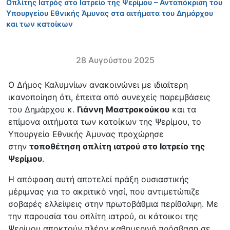
Οπλίτης Ιατρός στο Ιατρείο της Ψερίμου – Ανταπόκριση του
Υπουργείου Εθνικής Άμυνας στα αιτήματα του Δημάρχου
και των κατοίκων
28 Αυγούστου 2025
Ο Δήμος Καλυμνίων ανακοινώνει με ιδιαίτερη
ικανοποίηση ότι, έπειτα από συνεχείς παρεμβάσεις
του Δημάρχου κ.
Γιάννη Μαστροκούκου
και τα
επίμονα αιτήματα των κατοίκων της Ψερίμου, το
Υπουργείο Εθνικής Άμυνας προχώρησε
στην
τοποθέτηση οπλίτη ιατρού στο Ιατρείο της
Ψερίμου
.
Η απόφαση αυτή αποτελεί πράξη ουσιαστικής
μέριμνας για το ακριτικό νησί, που αντιμετώπιζε
σοβαρές ελλείψεις στην πρωτοβάθμια περίθαλψη. Με
την παρουσία του οπλίτη ιατρού, οι κάτοικοι της
Ψερίμου αποκτούν πλέον καθημερινή πρόσβαση σε