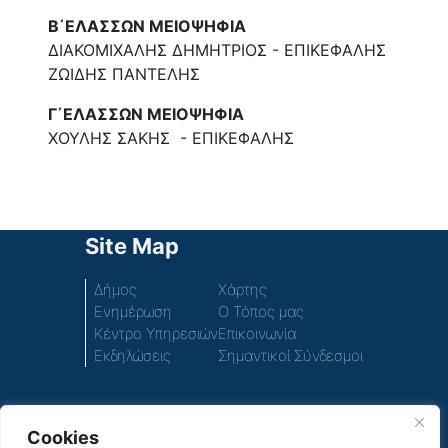
Β΄ΕΛΑΣΣΩΝ ΜΕΙΟΨΗΦΙΑ
ΔΙΑΚΟΜΙΧΑΛΗΣ ΔΗΜΗΤΡΙΟΣ - ΕΠΙΚΕΦΑΛΗΣ
ΖΩΙΔΗΣ ΠΑΝΤΕΛΗΣ
Γ΄ΕΛΑΣΣΩΝ ΜΕΙΟΨΗΦΙΑ
ΧΟΥΛΗΣ ΣΑΚΗΣ - ΕΠΙΚΕΦΑΛΗΣ
Site Map
Δήμος
Χάρτης
Ενημέρωση
Ο Τόπος μας
Κέντρο Υπηρεσιών
Επικοινωνία
Εκδηλώσεις
Σημαντικοί Σύνδεσμοι
Cookies
Πρόσβαση στο περιεχόμενο του παλιού ιστοτόπου