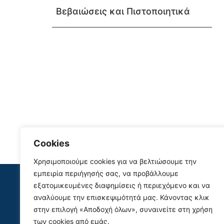
Βεβαιώσεις και Πιστοποιητικά
Cookies
Χρησιμοποιούμε cookies για να βελτιώσουμε την
Site Map
εμπειρία περιήγησής σας, να προβάλλουμε
εξατομικευμένες διαφημίσεις ή περιεχόμενο και να
Πρ
Δήμος
Χάρτης
αναλύουμε την επισκεψιμότητά μας. Κάνοντας κλικ
Ενημέρωση
Ο Τόπος μας
στην επιλογή «Αποδοχή όλων», συναινείτε στη χρήση
Κέντρο Υπηρεσιών
Επικοινωνία
των cookies από εμάς.