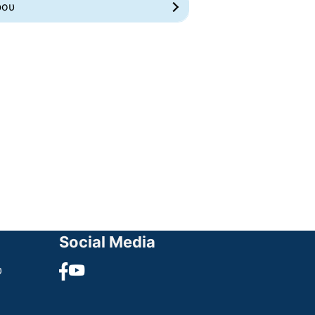
ρου
Social Media
υ