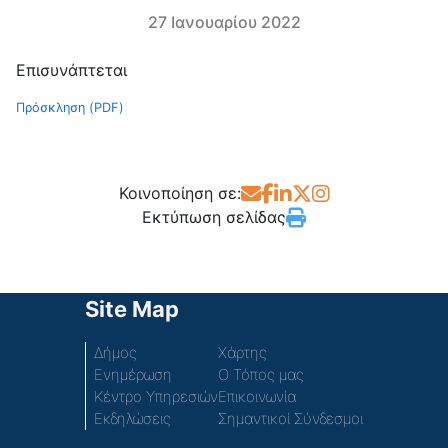
27 Ιανουαρίου 2022
Επισυνάπτεται
Πρόσκληση (PDF)
Κοινοποίηση σε:
Εκτύπωση σελίδας
Site Map
Δήμος
Χάρτης
Ενημέρωση
Ο Τόπος μας
Κέντρο Υπηρεσιών
Επικοινωνία
Εκδηλώσεις
Σημαντικοί Σύνδεσμοι