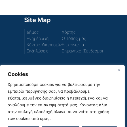
Site Map
Δήμος
Χάρτης
Ενημέρωση
Ο Τόπος μας
Κέντρο Υπηρεσιών
Επικοινωνία
Εκδηλώσεις
Σημαντικοί Σύνδεσμοι
Cookies
Πρόσβαση στο περιεχόμενο του παλιού ιστοτόπου
του Δήμου
Χρησιμοποιούμε cookies για να βελτιώσουμε την
εμπειρία περιήγησής σας, να προβάλλουμε
Social Media
εξατομικευμένες διαφημίσεις ή περιεχόμενο και να
αναλύουμε την επισκεψιμότητά μας. Κάνοντας κλικ
στην επιλογή «Αποδοχή όλων», συναινείτε στη χρήση
των cookies από εμάς.