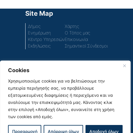
Site Map
Δήμος
Χάρτης
Ενημέρωση
Ο Τόπος μας
Κέντρο Υπηρεσιών
Επικοινωνία
Εκδηλώσεις
Σημαντικοί Σύνδεσμοι
Cookies
Πρόσβαση στο περιεχόμενο του παλιού ιστοτόπου
του Δήμου
Χρησιμοποιούμε cookies για να βελτιώσουμε την
εμπειρία περιήγησής σας, να προβάλλουμε
Social Media
εξατομικευμένες διαφημίσεις ή περιεχόμενο και να
αναλύουμε την επισκεψιμότητά μας. Κάνοντας κλικ
στην επιλογή «Αποδοχή όλων», συναινείτε στη χρήση
των cookies από εμάς.
|
© 2026
Όροι Χρήσης & Πολιτική Απορρήτου |
Προσαρμογή
Απόρριψη όλων
Αποδοχή όλων