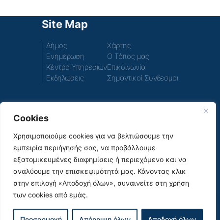
Site Map
Δήμος
Χάρτης
Ενημέρωση
Ο Τόπος μας
Κέντρο Υπηρεσιών
Επικοινωνία
Εκδηλώσεις
Σημαντικοί Σύνδεσμοι
Cookies
Πρόσβαση στο περιεχόμενο του παλιού ιστοτόπου
του Δήμου
Χρησιμοποιούμε cookies για να βελτιώσουμε την
εμπειρία περιήγησής σας, να προβάλλουμε
Social Media
εξατομικευμένες διαφημίσεις ή περιεχόμενο και να
αναλύουμε την επισκεψιμότητά μας. Κάνοντας κλικ
στην επιλογή «Αποδοχή όλων», συναινείτε στη χρήση
των cookies από εμάς.
|
© 2026
Όροι Χρήσης & Πολιτική Απορρήτου |
Προσαρμογή
Απόρριψη όλων
Αποδοχή όλων