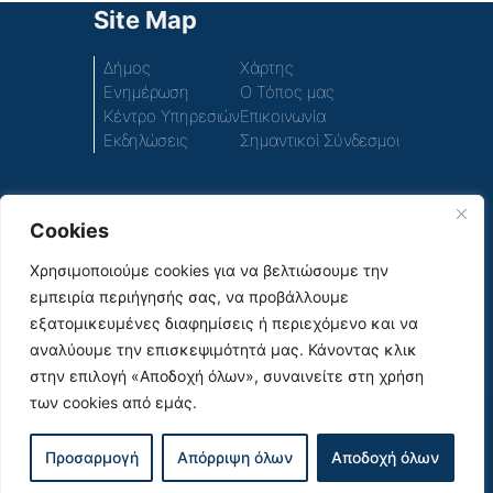
Site Map
Δήμος
Χάρτης
Ενημέρωση
Ο Τόπος μας
Κέντρο Υπηρεσιών
Επικοινωνία
Εκδηλώσεις
Σημαντικοί Σύνδεσμοι
Cookies
Πρόσβαση στο περιεχόμενο του παλιού ιστοτόπου
του Δήμου
Χρησιμοποιούμε cookies για να βελτιώσουμε την
εμπειρία περιήγησής σας, να προβάλλουμε
Social Media
εξατομικευμένες διαφημίσεις ή περιεχόμενο και να
αναλύουμε την επισκεψιμότητά μας. Κάνοντας κλικ
στην επιλογή «Αποδοχή όλων», συναινείτε στη χρήση
των cookies από εμάς.
|
© 2026
Όροι Χρήσης & Πολιτική Απορρήτου |
Προσαρμογή
Απόρριψη όλων
Αποδοχή όλων
Σχεδιασμός και υλοποίηση από την Crowdpolicy