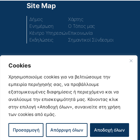
Site Map
Δήμος
Χάρτης
Ενημέρωση
Ο Τόπος μας
Κέντρο Υπηρεσιών
Επικοινωνία
Εκδηλώσεις
Σημαντικοί Σύνδεσμοι
Cookies
Πρόσβαση στο περιεχόμενο του παλιού ιστοτόπου
του Δήμου
Χρησιμοποιούμε cookies για να βελτιώσουμε την
εμπειρία περιήγησής σας, να προβάλλουμε
Social Media
εξατομικευμένες διαφημίσεις ή περιεχόμενο και να
αναλύουμε την επισκεψιμότητά μας. Κάνοντας κλικ
στην επιλογή «Αποδοχή όλων», συναινείτε στη χρήση
των cookies από εμάς.
|
© 2026
Όροι Χρήσης & Πολιτική Απορρήτου |
Προσαρμογή
Απόρριψη όλων
Αποδοχή όλων
Σχεδιασμός και υλοποίηση από την Crowdpolicy