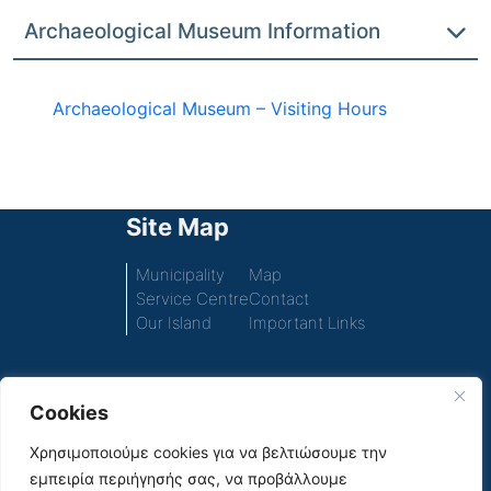
Archaeological Museum Information
Archaeological Museum – Visiting Hours
Site Map
Municipality
Map
Service Centre
Contact
Our Island
Important Links
Cookies
Πρόσβαση στο περιεχόμενο του παλιού ιστοτόπου
του Δήμου
Χρησιμοποιούμε cookies για να βελτιώσουμε την
εμπειρία περιήγησής σας, να προβάλλουμε
Social Media