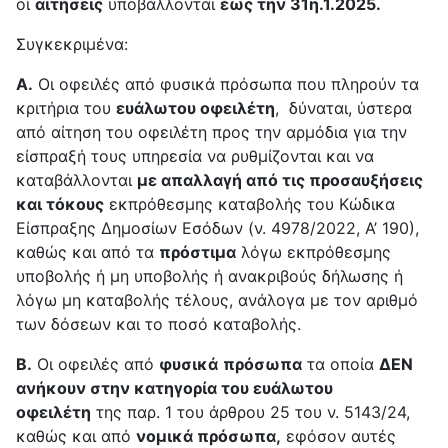
οι
αιτήσεις
υποβάλλονται
έως την 31η.1.2025.
Συγκεκριμένα:
Α.
Οι οφειλές από φυσικά πρόσωπα που πληρούν τα
κριτήρια του
ευάλωτου οφειλέτη
, δύναται, ύστερα
από αίτηση του οφειλέτη προς την αρμόδια για την
είσπραξή τους υπηρεσία να ρυθμίζονται και να
καταβάλλονται
με απαλλαγή από τις προσαυξήσεις
και τόκους
εκπρόθεσμης καταβολής του Κώδικα
Είσπραξης Δημοσίων Εσόδων (ν. 4978/2022, Α’ 190),
καθώς και από τα
πρόστιμα
λόγω εκπρόθεσμης
υποβολής ή μη υποβολής ή ανακριβούς δήλωσης ή
λόγω μη καταβολής τέλους, ανάλογα με τον αριθμό
των δόσεων και το ποσό καταβολής.
Β.
Οι οφειλές από
φυσικά
πρόσωπα
τα οποία
ΔΕΝ
ανήκουν στην κατηγορία του ευάλωτου
οφειλέτη
της παρ. 1 του άρθρου 25 του ν. 5143/24,
καθώς και από
νομικά πρόσωπα,
εφόσον αυτές