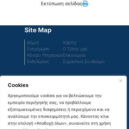
Εκτύπωση σελίδας
Site Map
Δήμος
Χάρτης
Ενημέρωση
Ο Τόπος μας
Κέντρο Υπηρεσιών
Επικοινωνία
Εκδηλώσεις
Σημαντικοί Σύνδεσμοι
Cookies
Πρόσβαση στο περιεχόμενο του παλιού ιστοτόπου
του Δήμου
Χρησιμοποιούμε cookies για να βελτιώσουμε την
εμπειρία περιήγησής σας, να προβάλλουμε
Social Media
εξατομικευμένες διαφημίσεις ή περιεχόμενο και να
αναλύουμε την επισκεψιμότητά μας. Κάνοντας κλικ
στην επιλογή «Αποδοχή όλων», συναινείτε στη χρήση