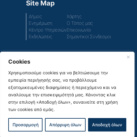
Site Map
Δήμος
Χάρτης
Ενημέρωση
Ο Τόπος μας
Κέντρο Υπηρεσιών
Επικοινωνία
Εκδηλώσεις
Σημαντικοί Σύνδεσμοι
Cookies
Πρόσβαση στο περιεχόμενο του παλιού ιστοτόπου
του Δήμου
Χρησιμοποιούμε cookies για να βελτιώσουμε την
εμπειρία περιήγησής σας, να προβάλλουμε
Social Media
εξατομικευμένες διαφημίσεις ή περιεχόμενο και να
αναλύουμε την επισκεψιμότητά μας. Κάνοντας κλικ
στην επιλογή «Αποδοχή όλων», συναινείτε στη χρήση
των cookies από εμάς.
|
© 2026
Όροι Χρήσης & Πολιτική Απορρήτου |
Προσαρμογή
Απόρριψη όλων
Αποδοχή όλων
Σχεδιασμός και υλοποίηση από την Crowdpolicy