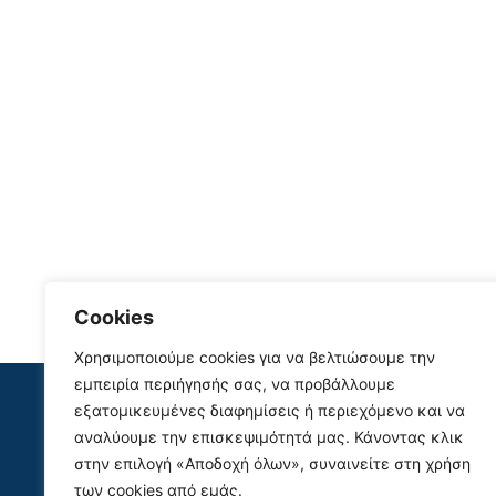
Cookies
Χρησιμοποιούμε cookies για να βελτιώσουμε την
Site Map
εμπειρία περιήγησής σας, να προβάλλουμε
εξατομικευμένες διαφημίσεις ή περιεχόμενο και να
Πρ
Δήμος
Χάρτης
αναλύουμε την επισκεψιμότητά μας. Κάνοντας κλικ
Ενημέρωση
Ο Τόπος μας
στην επιλογή «Αποδοχή όλων», συναινείτε στη χρήση
Κέντρο Υπηρεσιών
Επικοινωνία
των cookies από εμάς.