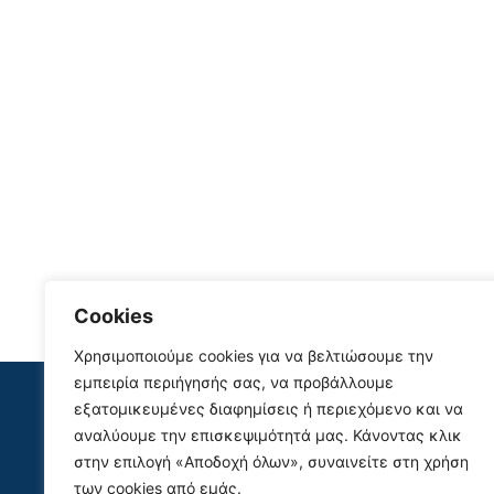
Cookies
Χρησιμοποιούμε cookies για να βελτιώσουμε την
Site Map
εμπειρία περιήγησής σας, να προβάλλουμε
εξατομικευμένες διαφημίσεις ή περιεχόμενο και να
Πρ
Δήμος
Χάρτης
αναλύουμε την επισκεψιμότητά μας. Κάνοντας κλικ
Ενημέρωση
Ο Τόπος μας
στην επιλογή «Αποδοχή όλων», συναινείτε στη χρήση
Κέντρο Υπηρεσιών
Επικοινωνία
των cookies από εμάς.